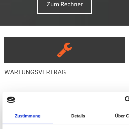
Zum Rechner

WARTUNGSVERTRAG

Zustimmung
Details
Über C