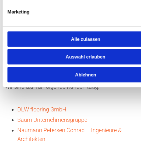
Die EWE AG bieten das Programm WärmePlus.
Marketing

Alle zulassen
Auswahl erlauben
REFERENZEN
Mühlenbruch Sanitär und Heizung ist seit über 25
Ablehnen
Jahren erfolgreich tätig.
Wir sind u.a. für folgende Kunden tätig:
DLW flooring GmbH
Baum Unternehmensgruppe
Naumann Petersen Conrad – Ingenieure &
Architekten