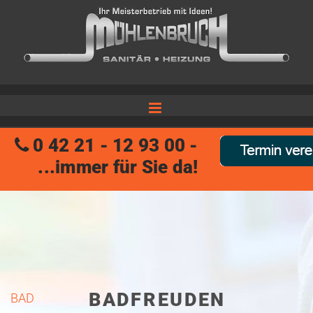
Zum Inhalt springen
0 42 21 - 12 93 00 -

...immer für Sie da!
BADFREUDEN
BAD