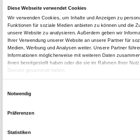
FÖRDERUNGEN
Diese Webseite verwendet Cookies
Förderprogramme unterstützen auch den Einbau
Wir verwenden Cookies, um Inhalte und Anzeigen zu persona
moderner Heiztechnik.
Funktionen für soziale Medien anbieten zu können und die Zug
Mühlenbruch Sanitär und Heizung hilft Ihnen bei der
unsere Website zu analysieren. Außerdem geben wir Informa
Beantragung von Fördermitteln und bietet individuelle
Ihrer Verwendung unserer Website an unsere Partner für soz
Medien, Werbung und Analysen weiter. Unsere Partner führe
Finanzierungsmöglichkeiten.
Informationen möglicherweise mit weiteren Daten zusammen,
ihnen bereitgestellt haben oder die sie im Rahmen Ihrer Nut
Weitere aktuelle Tipps zu Fördermitteln unter:
Dienste gesammelt haben.
Energieförderungen
Einwilligungsauswahl
www.bafa.de
Notwendig
www.foerderdatenbank.de
Präferenzen
www.kfw.de
Stadtwerke Delmenhorst (SWD) bieten das
Statistiken
Programm SWD GasPlus