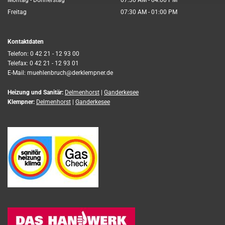
Freitag
07:30 AM - 01:00 PM
Kontaktdaten
Telefon:
0 42 21 - 12 93 00
Telefax: 0 42 21 - 12 93 01
E-Mail:
muehlenbruch@derklempner.de
Heizung und Sanitär:
Delmenhorst
|
Ganderkesee
Klempner:
Delmenhorst
|
Ganderkesee