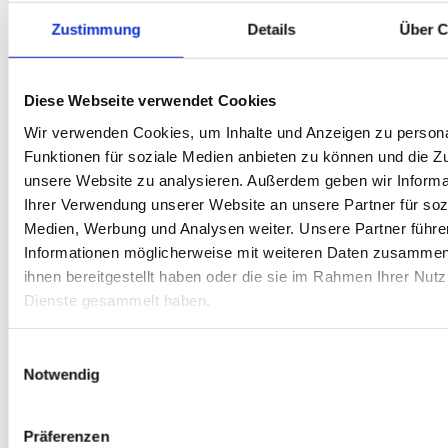
sind somit eine clevere Investition in die Zukunft.
Zustimmung
Details
Über C
Gleichzeitig beeindrucken sie mit einem
Doppelnutzen, denn sie können sowohl zum
Diese Webseite verwendet Cookies
Heizen als auch zum Kühlen genutzt werden.
Wir verwenden Cookies, um Inhalte und Anzeigen zu persona
Verbraucher wissen auch die geringe Lautstärke
Funktionen für soziale Medien anbieten zu können und die Zug
zu schätzen. Immerhin verursachen die Systeme
unsere Website zu analysieren. Außerdem geben wir Informa
kaum mehr als 50 Dezibel, was sich allenfalls in
Ihrer Verwendung unserer Website an unsere Partner für soz
einem leisen Summen bemerkbar macht. In die
Medien, Werbung und Analysen weiter. Unsere Partner führe
Wohnräume dürfte somit vom Keller aus kein
Informationen möglicherweise mit weiteren Daten zusammen,
einziger Laut dringen. Wichtig ist jedoch, dass
ihnen bereitgestellt haben oder die sie im Rahmen Ihrer Nut
Dienste gesammelt haben.
die Wärmepumpen von einem erfahrenen
Fachbetrieb geplant werden. Für den Raum
Einwilligungsauswahl
Bremen sind wir Ihr kompetenter
Notwendig
Ansprechpartner.
Präferenzen